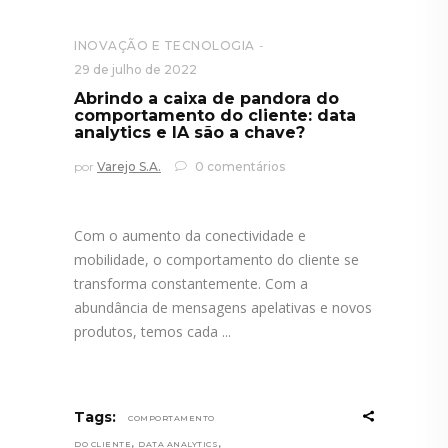
INOVAÇÃO E TECNOLOGIA
29 de julho de 2022
Abrindo a caixa de pandora do
comportamento do cliente: data
analytics e IA são a chave?
por
Varejo S.A.
0 comentários
Com o aumento da conectividade e
mobilidade, o comportamento do cliente se
transforma constantemente. Com a
abundância de mensagens apelativas e novos
produtos, temos cada
Tags:
COMPORTAMENTO
,
,
DO CLIENTE
DATA ANALYTICS