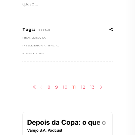
quase
Tags:
GESTÃO
,
,
FINANCEIRA
IA
,
INTELIGÊNCIA ARTIFICIAL
NOTAS FISCAIS
8
9
10
11
12
13