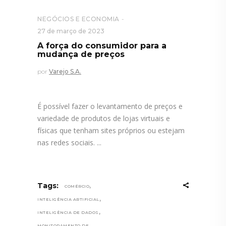
NEGÓCIOS E ECONOMIA
27 de março de 2023
A força do consumidor para a
mudança de preços
por
Varejo S.A.
É possível fazer o levantamento de preços e
variedade de produtos de lojas virtuais e
físicas que tenham sites próprios ou estejam
nas redes sociais.
,
Tags:
COMÉRCIO
,
INTELIGÊNCIA ARTIFICIAL
,
INTELIGÊNCIA DE DADOS
MONITORAMENTO DE