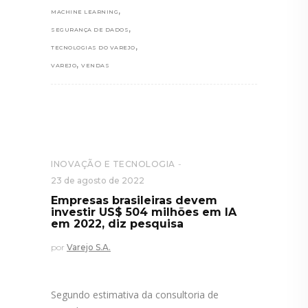
,
MACHINE LEARNING
,
SEGURANÇA DE DADOS
,
TECNOLOGIAS DO VAREJO
,
VAREJO
VENDAS
INOVAÇÃO E TECNOLOGIA
23 de agosto de 2022
Empresas brasileiras devem
investir US$ 504 milhões em IA
em 2022, diz pesquisa
por
Varejo S.A.
Segundo estimativa da consultoria de