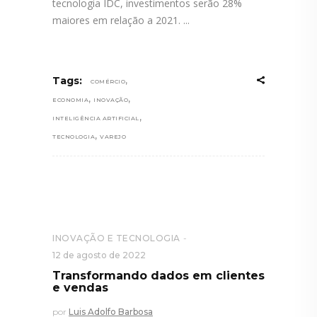
tecnologia IDC, investimentos serão 28%
maiores em relação a 2021.
,
Tags:
COMÉRCIO
,
,
ECONOMIA
INOVAÇÃO
,
INTELIGÊNCIA ARTIFICIAL
,
TECNOLOGIA
VAREJO
INOVAÇÃO E TECNOLOGIA
12 de agosto de 2022
Transformando dados em clientes
e vendas
por
Luis Adolfo Barbosa