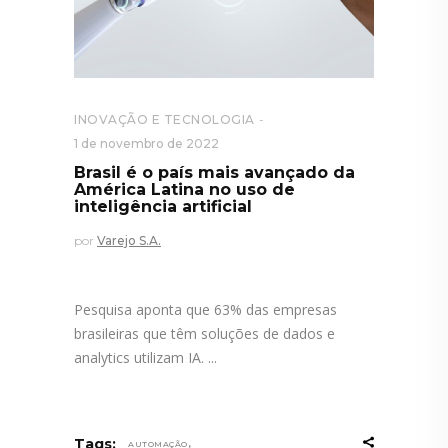
INOVAÇÃO E TECNOLOGIA
1 de novembro de 2022
Brasil é o país mais avançado da
América Latina no uso de
inteligência artificial
por
Varejo S.A.
Pesquisa aponta que 63% das empresas
brasileiras que têm soluções de dados e
analytics utilizam IA.
,
Tags:
AUTOMAÇÃO