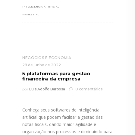
,
INTELIGÊNCIA ARTIFICIAL
MARKETING
NEGÓCIOS E ECONOMIA
28 de junho de 2022
5 plataformas para gestão
financeira da empresa
por
Luis Adolfo Barbosa
0 comentários
Conheça seus softwares de inteligência
artificial que podem facilitar a gestão das
notas fiscais, dando maior agilidade e
organização nos processos e diminuindo para