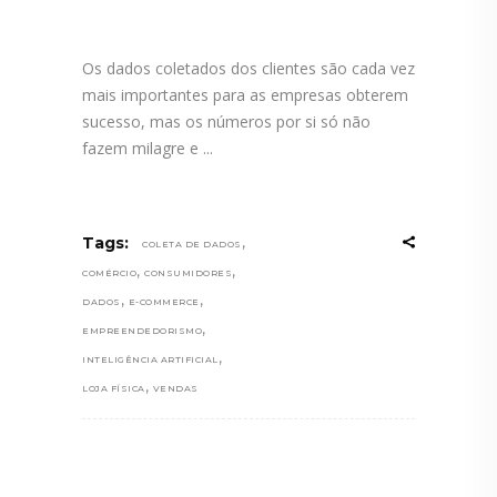
Os dados coletados dos clientes são cada vez
mais importantes para as empresas obterem
sucesso, mas os números por si só não
fazem milagre e
,
Tags:
COLETA DE DADOS
,
,
COMÉRCIO
CONSUMIDORES
,
,
DADOS
E-COMMERCE
,
EMPREENDEDORISMO
,
INTELIGÊNCIA ARTIFICIAL
,
LOJA FÍSICA
VENDAS