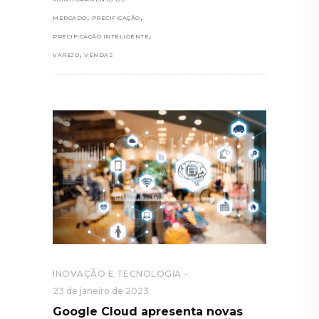
,
,
MERCADO
PRECIFICAÇÃO
,
PRECIFICAÇÃO INTELIGENTE
,
VAREJO
VENDAS
INOVAÇÃO E TECNOLOGIA
23 de janeiro de 2023
Google Cloud apresenta novas