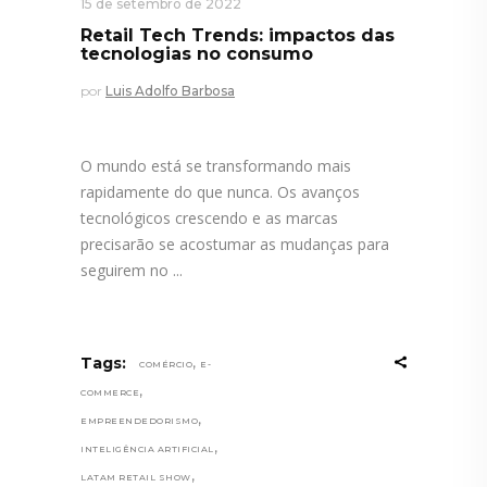
15 de setembro de 2022
Retail Tech Trends: impactos das
tecnologias no consumo
por
Luis Adolfo Barbosa
O mundo está se transformando mais
rapidamente do que nunca. Os avanços
tecnológicos crescendo e as marcas
precisarão se acostumar as mudanças para
seguirem no
,
Tags:
COMÉRCIO
E-
,
COMMERCE
,
EMPREENDEDORISMO
,
INTELIGÊNCIA ARTIFICIAL
,
LATAM RETAIL SHOW