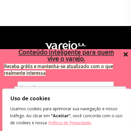
Conteúdo inteligente para quem
vive o varejo.
Receba grátis e mantenha-se atualizado com o que
realmente interessa
Sugestões de pauta
varejosa@cndl.org.br
Utilizamos cookies para oferecer melhor
Uso de cookies
experiência, melhorar o desempenho, analisar
Usamos cookies para aprimorar sua navegação e nosso
como você interage em nosso site e
Eu concordo em receber comunicações.
tráfego. Ao clicar em
"Aceitar"
, você concorda com o uso
personalizar conteúdo.
2024®. Todos os direitos reservados.
Ao informar meus dados, eu concordo com a
de cookies e nossa
Política de Privacidade.
Política de Privacidade
.