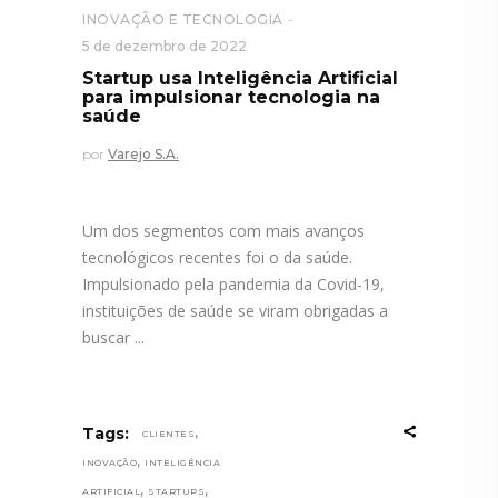
INOVAÇÃO E TECNOLOGIA
5 de dezembro de 2022
Startup usa Inteligência Artificial
para impulsionar tecnologia na
saúde
por
Varejo S.A.
Um dos segmentos com mais avanços
tecnológicos recentes foi o da saúde.
Impulsionado pela pandemia da Covid-19,
instituições de saúde se viram obrigadas a
buscar
,
Tags:
CLIENTES
,
INOVAÇÃO
INTELIGÊNCIA
,
,
ARTIFICIAL
STARTUPS