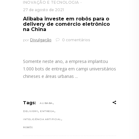
INOVAÇÃO E TECNOLOGIA
27 de agosto de 2021
Alibaba investe em robôs para o
delivery de comércio eletrônico
na China
por
Divulgação
0 comentários
Somente neste ano, a empresa implantou
1.000 bots de entrega em campi universitários
chineses e áreas urbanas
,
Tags:
ALIBABA
,
,
DELIVERY
ENTREGA
,
INTELIGÊNCIA ARTIFICIAL
ROBÔS