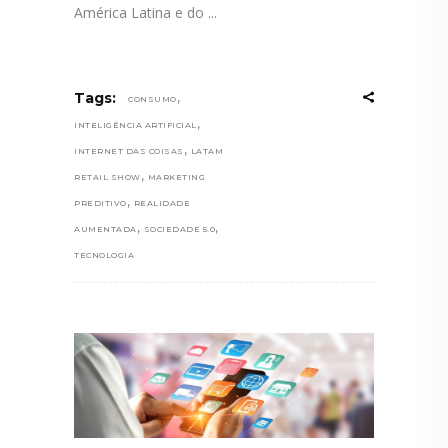
América Latina e do
,
Tags:
CONSUMO
,
INTELIGÊNCIA ARTIFICIAL
,
INTERNET DAS COISAS
LATAM
,
RETAIL SHOW
MARKETING
,
PREDITIVO
REALIDADE
,
,
AUMENTADA
SOCIEDADE 5.0
TECNOLOGIA