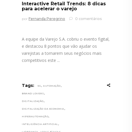
Interactive Retail Trends: 8 dicas
para acelerar o varejo
por
Fernanda Peregrino
0 comentários
A equipe da Varejo S.A. cobriu o evento figital,
e destacou 8 pontos que vão ajudar os
varejistas a tornarem seus negócios mais
competitivos este
,
,
Tags:
5G
AUTOMAÇÃO
,
BRAND LOVERS
,
DIGITALIZAÇÃO
,
DIGITALIZAÇÃO DA ECONOMIA
,
HIPERAUTOMAÇÃO
,
INTELIGÊNCIA ARTIFICIAL
,
,
LIDERANÇA
LOJAS FÍSICAS