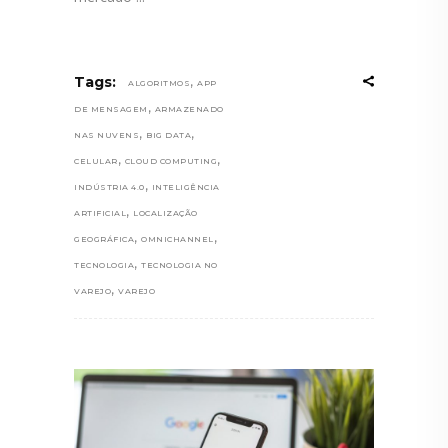
,
Tags:
ALGORITMOS
APP
,
DE MENSAGEM
ARMAZENADO
,
,
NAS NUVENS
BIG DATA
,
,
CELULAR
CLOUD COMPUTING
,
INDÚSTRIA 4.0
INTELIGÊNCIA
,
ARTIFICIAL
LOCALIZAÇÃO
,
,
GEOGRÁFICA
OMNICHANNEL
,
TECNOLOGIA
TECNOLOGIA NO
,
VAREJO
VAREJO