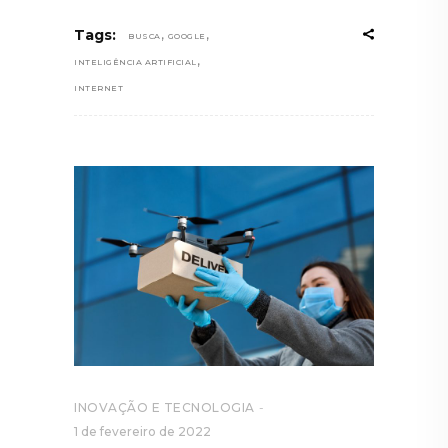
,
,
Tags:
BUSCA
GOOGLE
,
INTELIGÊNCIA ARTIFICIAL
INTERNET
INOVAÇÃO E TECNOLOGIA
1 de fevereiro de 2022