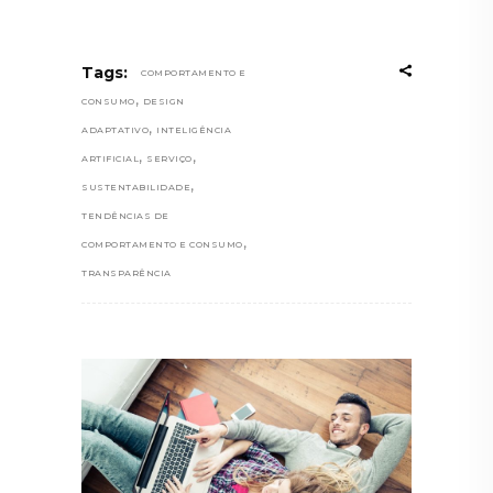
Tags:
COMPORTAMENTO E
,
CONSUMO
DESIGN
,
ADAPTATIVO
INTELIGÊNCIA
,
,
ARTIFICIAL
SERVIÇO
,
SUSTENTABILIDADE
TENDÊNCIAS DE
,
COMPORTAMENTO E CONSUMO
TRANSPARÊNCIA