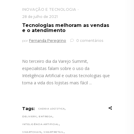
INOVAÇÃO E TECNOLOGIA
28 de julho de 2021
Tecnologias melhoram as vendas
e o atendimento
por
Fernanda Peregrino
0 comentários
No terceiro dia da Varejo Summit,
especialistas falam sobre o uso da
Inteligência Artificial e outras tecnologias que
torna a vida dos lojistas mais fácil
,
Tags:
CADEIA LOGÍSTICA
,
,
DELIVERY
ENTREGA
,
INTELIGÊNCIA ARTIFICIAL
,
,
SMARTCHAIN
SMARTRETAIL