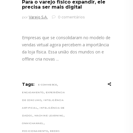
Para o varejo físico expandir, ele
precisa ser mais digital
por
Varejo S.A.
0 comentários
Empresas que se consolidaram no modelo de
vendas virtual agora percebem a importância
da loja física. Essa união dos mundos on e
offline cria novas
,
Tags:
E-COMMERCE
,
ENGAJAMENTO
EXPERIÊNCIA
,
DE CONSUMO
INTELIGÊNCIA
,
ARTIFICIAL
INTELIGÊNCIA DE
,
,
DADOS
MACHINE LEARNING
,
ONMICHANNEL
,
POSICIONAMENTO
REDES