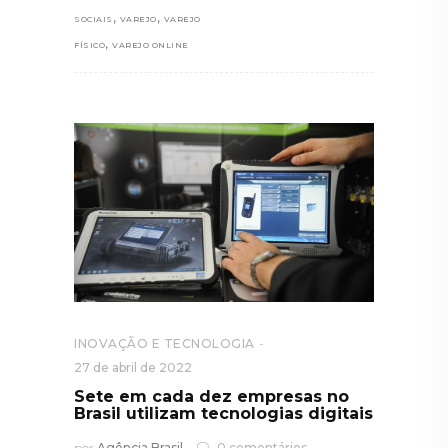
,
,
SOCIAIS
VAREJO
VAREJO
,
FÍSICO
VAREJO ONLINE
INOVAÇÃO E TECNOLOGIA
27 de abril de 2022
Sete em cada dez empresas no
Brasil utilizam tecnologias digitais
por
Agência Brasil
0 comentários