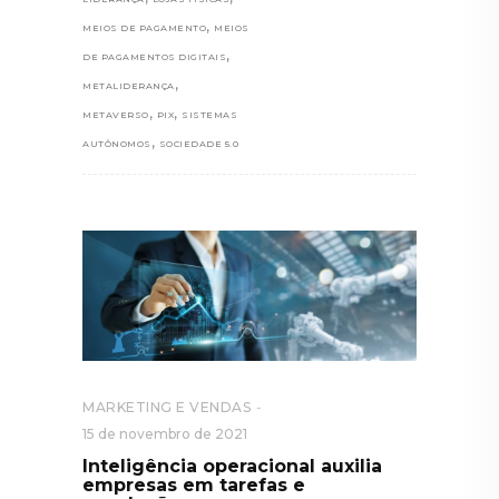
,
MEIOS DE PAGAMENTO
MEIOS
,
DE PAGAMENTOS DIGITAIS
,
METALIDERANÇA
,
,
METAVERSO
PIX
SISTEMAS
,
AUTÔNOMOS
SOCIEDADE 5.0
MARKETING E VENDAS
15 de novembro de 2021
Inteligência operacional auxilia
empresas em tarefas e