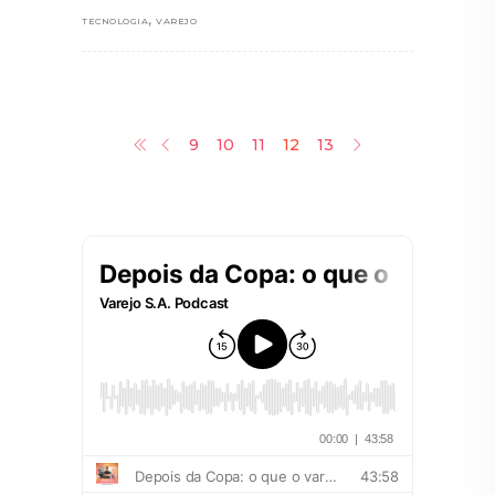
,
TECNOLOGIA
VAREJO
9
10
11
12
13