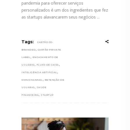
pandemia para oferecer serviços
personalizados é um dos ingredientes que fez
as startups alavancarem seus negócios
Tags:
CARTÃO CO-
,
BRANDED
CARTÃO PRIVATE
,
LABEL
ENGAJAMENTO DE
,
,
USUÁRIO
FLUXO DE CAIXA
,
INTELIGÊNCIA ARTIFICIAL
,
OMNICHANNEL
RETENÇÃO DE
,
USUÁRIO
SAÚDE
,
FINANCEIRA
STARTUP