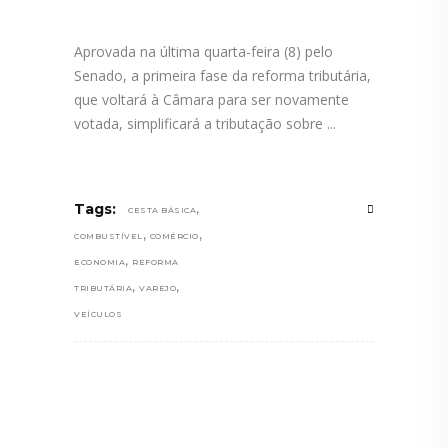
Aprovada na última quarta-feira (8) pelo
Senado, a primeira fase da reforma tributária,
que voltará à Câmara para ser novamente
votada, simplificará a tributação sobre
,
Tags:
CESTA BÁSICA
,
,
COMBUSTÍVEL
COMÉRCIO
,
ECONOMIA
REFORMA
,
,
TRIBUTÁRIA
VAREJO
VEÍCULOS