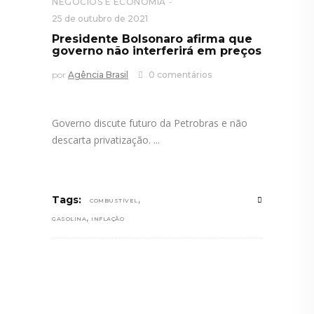
NEGÓCIOS E ECONOMIA
25 de outubro de 2021
Presidente Bolsonaro afirma que
governo não interferirá em preços
por
Agência Brasil
0 comentários
Governo discute futuro da Petrobras e não
descarta privatização.
,
Tags:
COMBUSTÍVEL
,
GASOLINA
INFLAÇÃO