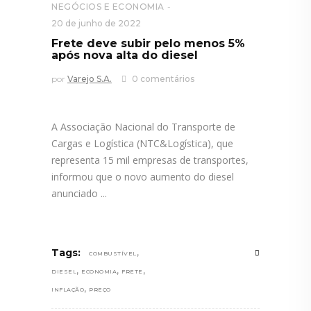
NEGÓCIOS E ECONOMIA
20 de junho de 2022
Frete deve subir pelo menos 5%
após nova alta do diesel
por
Varejo S.A.
0 comentários
A Associação Nacional do Transporte de
Cargas e Logística (NTC&Logística), que
representa 15 mil empresas de transportes,
informou que o novo aumento do diesel
anunciado
,
Tags:
COMBUSTÍVEL
,
,
,
DIESEL
ECONOMIA
FRETE
,
INFLAÇÃO
PREÇO