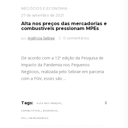
NEGÓCIOS E ECONOMIA
27 de setembro de 2021
Alta nos preços das mercadorias e
combustíveis pressionam MPEs
por
Agência Sebrae
0 comentários
De acordo com a 12ª edição da Pesquisa de
Impacto da Pandemia nos Pequenos
Negócios, realizada pelo Sebrae em parceria
com a FGV, esses são
,
Tags:
ALTA NOS PREÇOS
,
,
COMBUSTÍVEL
ECONOMIA
,
FGV
MERCADORIAS