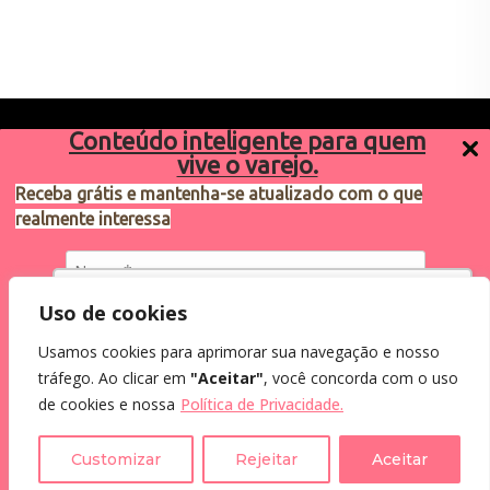
Conteúdo inteligente para quem
vive o varejo.
Receba grátis e mantenha-se atualizado com o que
realmente interessa
Sugestões de pauta
varejosa@cndl.org.br
Utilizamos cookies para oferecer melhor
Uso de cookies
experiência, melhorar o desempenho, analisar
Usamos cookies para aprimorar sua navegação e nosso
como você interage em nosso site e
Eu concordo em receber comunicações.
tráfego. Ao clicar em
"Aceitar"
, você concorda com o uso
personalizar conteúdo.
Ao informar meus dados, eu concordo com a
2024®. Todos os direitos reservados.
de cookies e nossa
Política de Privacidade.
Política de Privacidade
.
Recusar Cookies
Aceitar Cookies
Customizar
Rejeitar
Aceitar
Assine a Newsletter