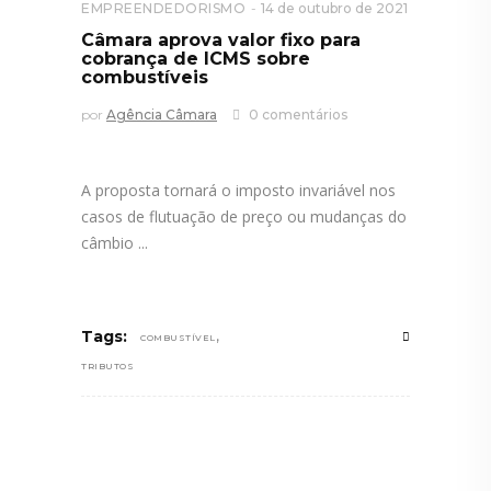
EMPREENDEDORISMO
14 de outubro de 2021
Câmara aprova valor fixo para
cobrança de ICMS sobre
combustíveis
por
Agência Câmara
0 comentários
A proposta tornará o imposto invariável nos
casos de flutuação de preço ou mudanças do
câmbio
,
Tags:
COMBUSTÍVEL
TRIBUTOS