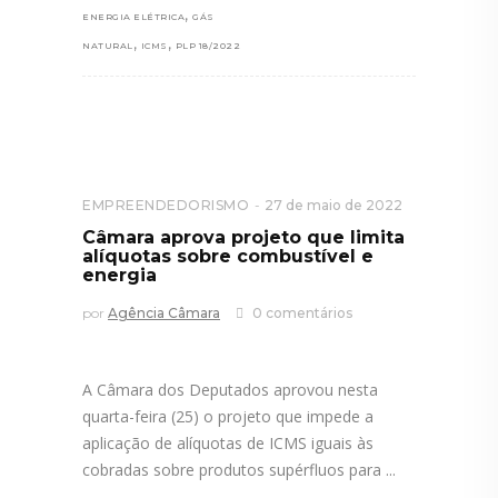
,
ENERGIA ELÉTRICA
GÁS
,
,
NATURAL
ICMS
PLP 18/2022
EMPREENDEDORISMO
27 de maio de 2022
Câmara aprova projeto que limita
alíquotas sobre combustível e
energia
por
Agência Câmara
0 comentários
A Câmara dos Deputados aprovou nesta
quarta-feira (25) o projeto que impede a
aplicação de alíquotas de ICMS iguais às
cobradas sobre produtos supérfluos para