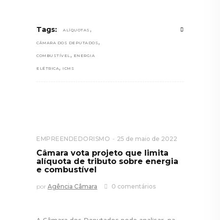
,
Tags:
ALÍQUOTAS
,
CÂMARA DOS DEPUTADOS
,
COMBUSTÍVEL
ENERGIA
,
ELÉTRICA
ICMS
EMPREENDEDORISMO
25 de maio de 2022
Câmara vota projeto que limita
alíquota de tributo sobre energia
e combustível
por
Agência Câmara
0 comentários