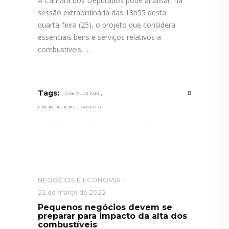
A Câmara dos Deputados pode analisar, na
sessão extraordinária das 13h55 desta
quarta-feira (25), o projeto que considera
essenciais bens e serviços relativos a
combustíveis,
,
Tags:
COMBUSTÍVEL
,
,
ENERGIA
ICMS
TRIBUTO
NEGÓCIOS E ECONOMIA
22 de março de 2022
Pequenos negócios devem se
preparar para impacto da alta dos
combustíveis