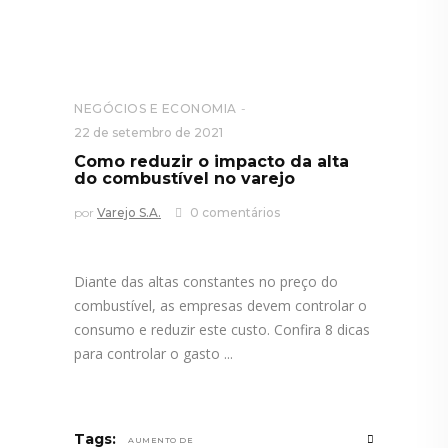
NEGÓCIOS E ECONOMIA
22 de setembro de 2021
Como reduzir o impacto da alta
do combustível no varejo
por
Varejo S.A.
0 comentários
Diante das altas constantes no preço do
combustível, as empresas devem controlar o
consumo e reduzir este custo. Confira 8 dicas
para controlar o gasto
Tags:
AUMENTO DE