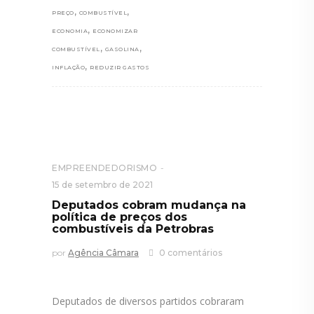
,
,
PREÇO
COMBUSTÍVEL
,
ECONOMIA
ECONOMIZAR
,
,
COMBUSTÍVEL
GASOLINA
,
INFLAÇÃO
REDUZIR GASTOS
EMPREENDEDORISMO
15 de setembro de 2021
Deputados cobram mudança na
política de preços dos
combustíveis da Petrobras
por
Agência Câmara
0 comentários
Deputados de diversos partidos cobraram