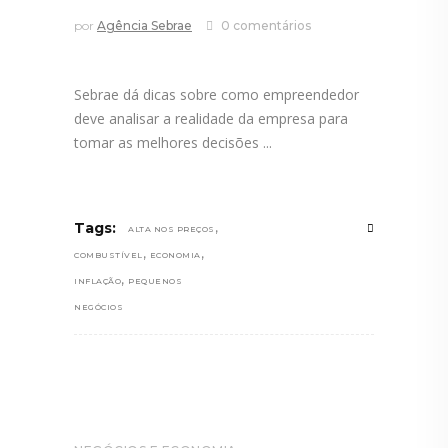
por
Agência Sebrae
0 comentários
Sebrae dá dicas sobre como empreendedor
deve analisar a realidade da empresa para
tomar as melhores decisões
,
Tags:
ALTA NOS PREÇOS
,
,
COMBUSTÍVEL
ECONOMIA
,
INFLAÇÃO
PEQUENOS
NEGÓCIOS