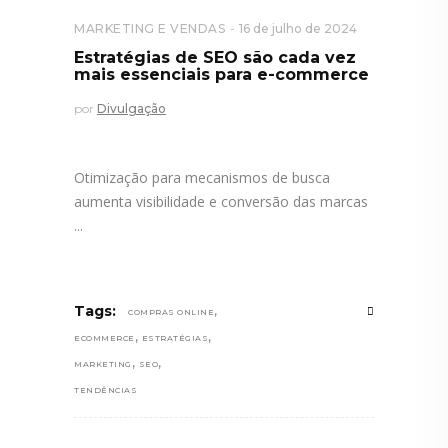
MARKETING E VENDAS
16 de julho de 2024
Estratégias de SEO são cada vez
mais essenciais para e-commerce
por
Divulgação
Otimização para mecanismos de busca
aumenta visibilidade e conversão das marcas
,
Tags:
COMPRAS ONLINE
,
,
ECOMMERCE
ESTRATÉGIAS
,
,
MARKETING
SEO
TENDÊNCIAS