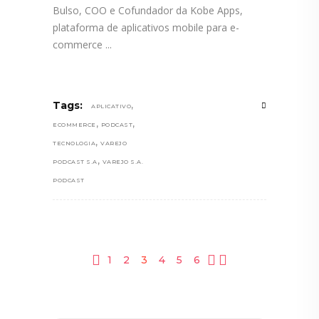
Bulso, COO e Cofundador da Kobe Apps,
plataforma de aplicativos mobile para e-
commerce
,
Tags:
APLICATIVO
,
,
ECOMMERCE
PODCAST
,
TECNOLOGIA
VAREJO
,
PODCAST S.A
VAREJO S.A.
PODCAST
1
2
3
4
5
6