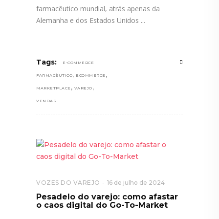
farmacêutico mundial, atrás apenas da
Alemanha e dos Estados Unidos
Tags:
E-COMMERCE
,
,
FARMACÊUTICO
ECOMMERCE
,
,
MARKETPLACE
VAREJO
VENDAS
VOZES DO VAREJO
16 de julho de 2024
Pesadelo do varejo: como afastar
o caos digital do Go-To-Market