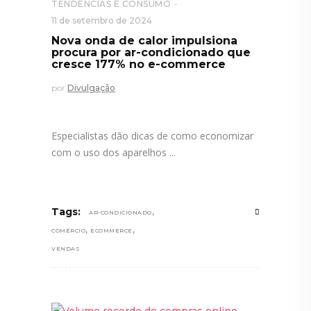
TENDÊNCIAS E CONSUMO
11 de setembro de 2024
Nova onda de calor impulsiona
procura por ar-condicionado que
cresce 177% no e-commerce
por
Divulgação
Especialistas dão dicas de como economizar
com o uso dos aparelhos
,
Tags:
AR-CONDICIONADO
,
,
COMÉRCIO
ECOMMERCE
VENDAS