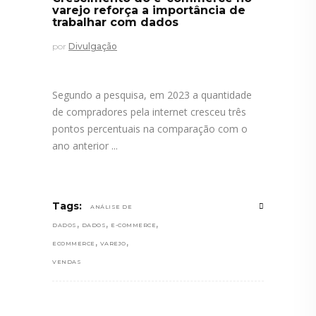
varejo reforça a importância de
trabalhar com dados
por
Divulgação
Segundo a pesquisa, em 2023 a quantidade
de compradores pela internet cresceu três
pontos percentuais na comparação com o
ano anterior
Tags:
ANÁLISE DE
,
,
,
DADOS
DADOS
E-COMMERCE
,
,
ECOMMERCE
VAREJO
VENDAS