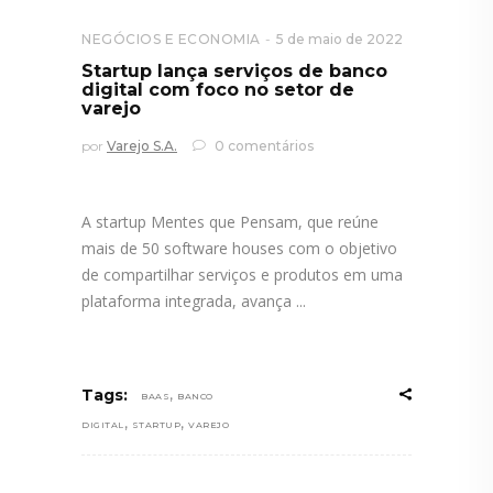
NEGÓCIOS E ECONOMIA
5 de maio de 2022
Startup lança serviços de banco
digital com foco no setor de
varejo
por
Varejo S.A.
0 comentários
A startup Mentes que Pensam, que reúne
mais de 50 software houses com o objetivo
de compartilhar serviços e produtos em uma
plataforma integrada, avança
,
Tags:
BAAS
BANCO
,
,
DIGITAL
STARTUP
VAREJO