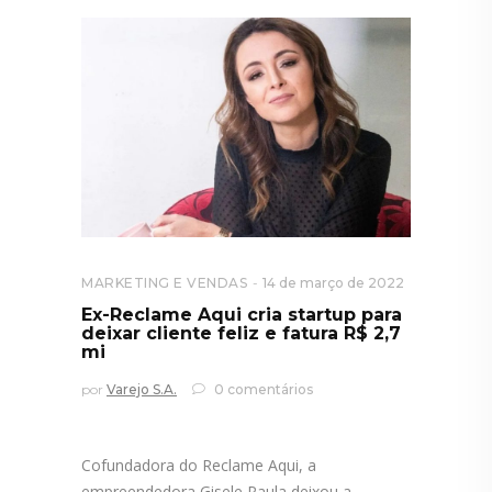
MARKETING E VENDAS
14 de março de 2022
Ex-Reclame Aqui cria startup para
deixar cliente feliz e fatura R$ 2,7
mi
por
Varejo S.A.
0 comentários
Cofundadora do Reclame Aqui, a
empreendedora Gisele Paula deixou a