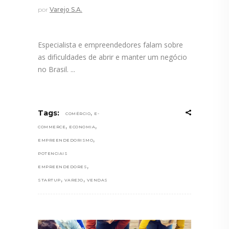
por
Varejo S.A.
Especialista e empreendedores falam sobre
as dificuldades de abrir e manter um negócio
no Brasil.
,
Tags:
COMÉRCIO
E-
,
,
COMMERCE
ECONOMIA
,
EMPREENDEDORISMO
POTENCIAIS
,
EMPREENDEDORES
,
,
STARTUP
VAREJO
VENDAS