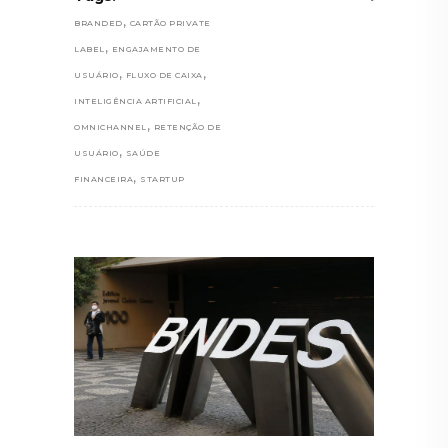
,
BRANDED
CARTÃO PRIVATE
,
LABEL
ENGAJAMENTO DE
,
,
USUÁRIO
FLUXO DE CAIXA
,
INTELIGÊNCIA ARTIFICIAL
,
OMNICHANNEL
RETENÇÃO DE
,
USUÁRIO
SAÚDE
,
FINANCEIRA
STARTUP