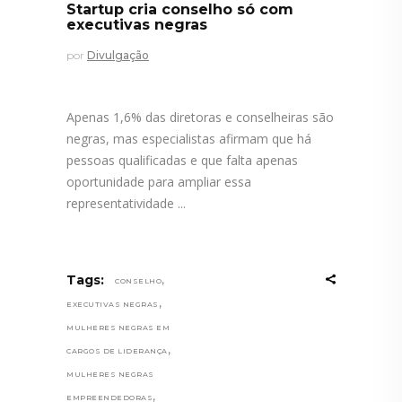
Startup cria conselho só com
executivas negras
por
Divulgação
Apenas 1,6% das diretoras e conselheiras são
negras, mas especialistas afirmam que há
pessoas qualificadas e que falta apenas
oportunidade para ampliar essa
representatividade
,
Tags:
CONSELHO
,
EXECUTIVAS NEGRAS
MULHERES NEGRAS EM
,
CARGOS DE LIDERANÇA
MULHERES NEGRAS
,
EMPREENDEDORAS