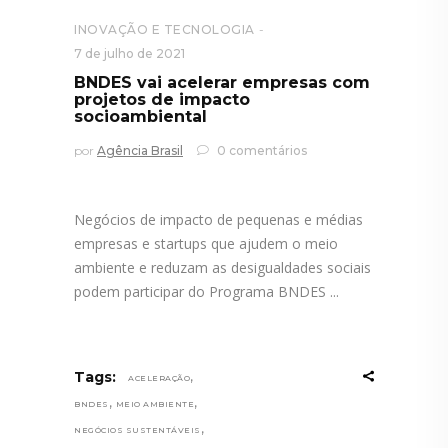
INOVAÇÃO E TECNOLOGIA
7 de julho de 2021
BNDES vai acelerar empresas com
projetos de impacto
socioambiental
por
Agência Brasil
0 comentários
Negócios de impacto de pequenas e médias
empresas e startups que ajudem o meio
ambiente e reduzam as desigualdades sociais
podem participar do Programa BNDES
,
Tags:
ACELERAÇÃO
,
,
BNDES
MEIO AMBIENTE
,
NEGÓCIOS SUSTENTÁVEIS