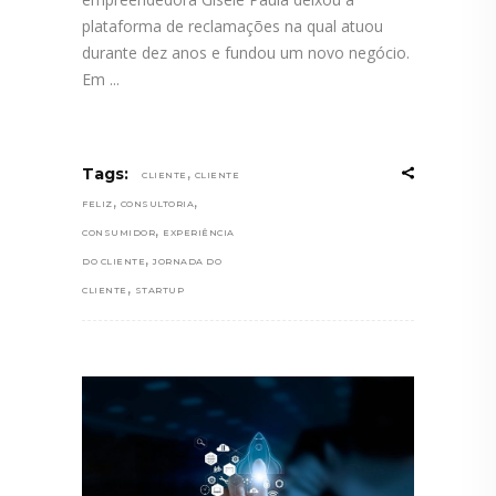
plataforma de reclamações na qual atuou
durante dez anos e fundou um novo negócio.
Em
,
Tags:
CLIENTE
CLIENTE
,
,
FELIZ
CONSULTORIA
,
CONSUMIDOR
EXPERIÊNCIA
,
DO CLIENTE
JORNADA DO
,
CLIENTE
STARTUP