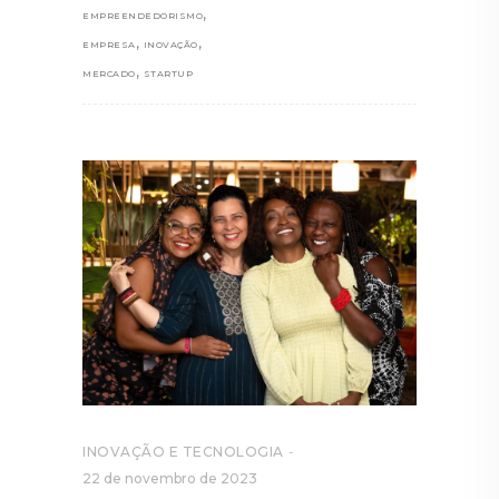
,
EMPREENDEDORISMO
,
,
EMPRESA
INOVAÇÃO
,
MERCADO
STARTUP
INOVAÇÃO E TECNOLOGIA
22 de novembro de 2023