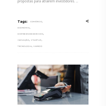
propostas para atraírem investidores.
,
Tags:
COMÉRCIO
,
ECONOMIA
,
EMPREENDEDORISMO
,
,
INOVAÇÃO
STARTUP
,
TECNOLOGIA
VAREJO