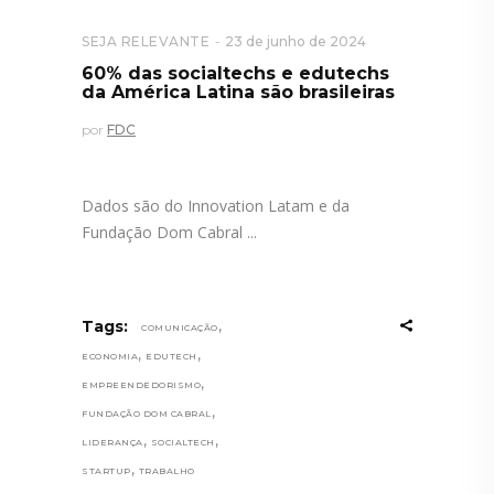
SEJA RELEVANTE
23 de junho de 2024
60% das socialtechs e edutechs
da América Latina são brasileiras
por
FDC
Dados são do Innovation Latam e da
Fundação Dom Cabral
,
Tags:
COMUNICAÇÃO
,
,
ECONOMIA
EDUTECH
,
EMPREENDEDORISMO
,
FUNDAÇÃO DOM CABRAL
,
,
LIDERANÇA
SOCIALTECH
,
STARTUP
TRABALHO