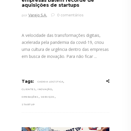
empresas batem recorde de
aquisições de startups
por
Varejo S.A.
0 comentários
A velocidade das transformações digitais,
acelerada pela pandemia da covid-19, criou
uma cultura de urgência dentro das empresas
em busca de inovação. Para não ficar
,
Tags:
CADEIA LOGÍSTICA
,
,
CLIENTES
INOVAÇÃO
,
,
OPERAÇÕES
SERVIÇOS
STARTUP