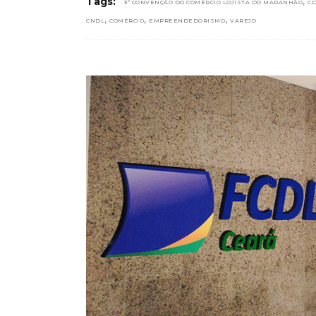
,
Tags:
3º CONVENÇÃO DO COMÉRCIO LOJISTA DO MARANHÃO
C
,
,
,
CNDL
COMÉRCIO
EMPREENDEDORISMO
VAREJO