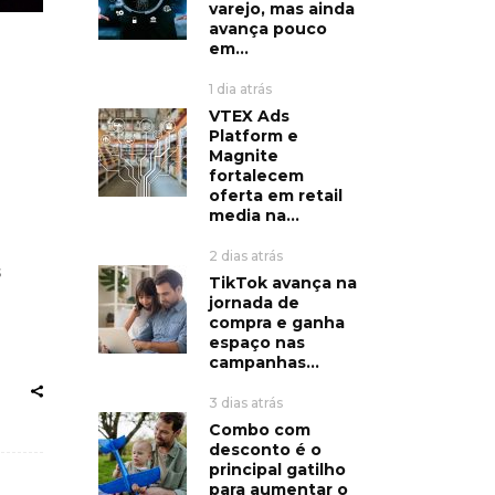
varejo, mas ainda
avança pouco
em...
1 dia atrás
VTEX Ads
Platform e
Magnite
fortalecem
oferta em retail
media na...
2 dias atrás
s
TikTok avança na
jornada de
compra e ganha
espaço nas
campanhas...
3 dias atrás
Combo com
desconto é o
principal gatilho
para aumentar o