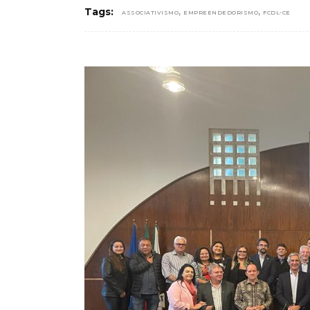
,
,
Tags:
ASSOCIATIVISMO
EMPREENDEDORISMO
FCDL-CE