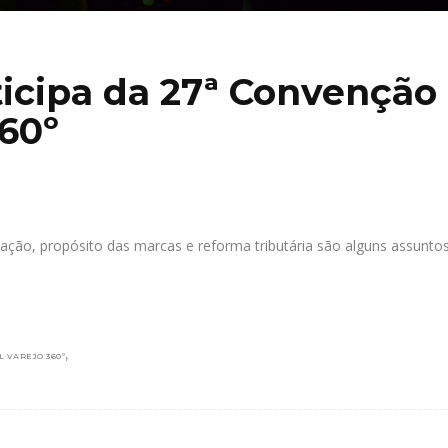
ticipa da 27ª Convenção
360º
inovação, propósito das marcas e reforma tributária são alguns assunto
,
 VAREJO 360º