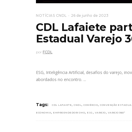
NOTÍCIAS CNDL
26 de junho de 2023
CDL Lafaiete par
Estadual Varejo 
por
FCDL
ESG, Inteligência Artificial, desafios do varejo, 
abordados no encontro.
,
,
,
Tags:
CDL LAFAIETE
CNDL
COMÉRCIO
CONVENÇÃO ESTADUAL
,
,
,
,
ECONOMIA
EMPREENDEDORISMO
ESG
VAREJO
VAREJO 360º