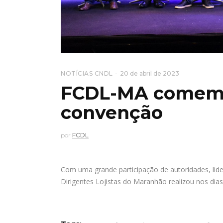
NOTÍCIAS CNDL
20 de abril de 2023
FCDL-MA comemo
convenção
por
FCDL
Com uma grande participação de autoridades, li
Dirigentes Lojistas do Maranhão realizou nos dia