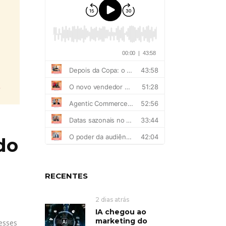
do
RECENTES
2 dias atrás
IA chegou ao
marketing do
desses