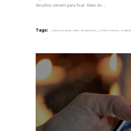
desafios vieram para ficar. Mais do
,
,
,
,
Tags:
CONSUMIDOR
NRF
PANDEMIA
SUPPLY CHAIN
VAREJ