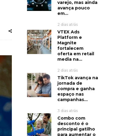
varejo, mas ainda
avança pouco
em...
2 dias atrás
VTEX Ads
Platform e
Magnite
fortalecem
oferta em retail
media na...
2 dias atrás
TikTok avança na
jornada de
compra e ganha
espaço nas
campanhas...
3 dias atrás
Combo com
desconto é o
principal gatilho
para aumentar o