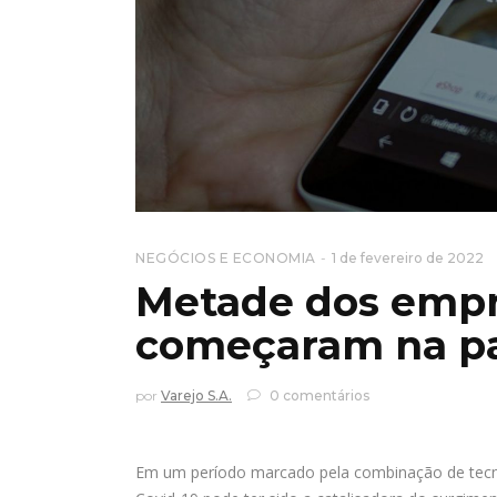
NEGÓCIOS E ECONOMIA
1 de fevereiro de 2022
Metade dos empr
começaram na p
por
Varejo S.A.
0 comentários
Em um período marcado pela combinação de tecnol