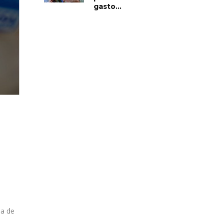
gasto...
ia de