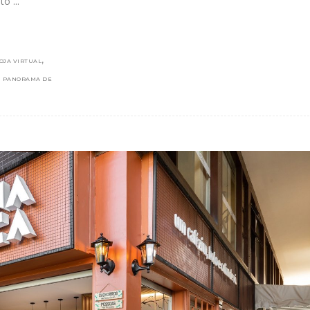
nto
,
OJA VIRTUAL
,
PANORAMA DE