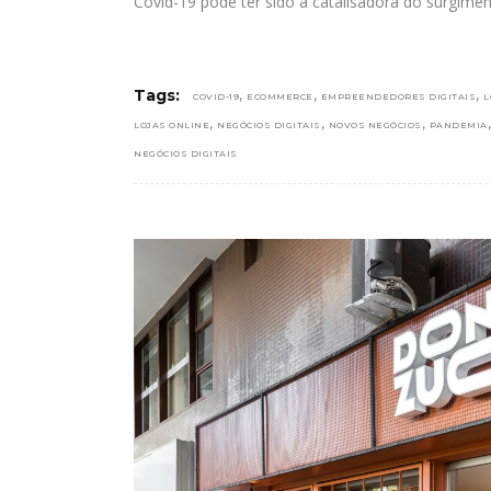
Covid-19 pode ter sido a catalisadora do surgime
,
,
,
Tags:
COVID-19
ECOMMERCE
EMPREENDEDORES DIGITAIS
L
,
,
,
LOJAS ONLINE
NEGÓCIOS DIGITAIS
NOVOS NEGÓCIOS
PANDEMIA
NEGÓCIOS DIGITAIS