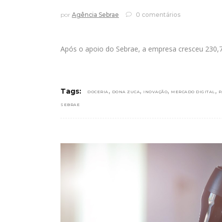
por
Agência Sebrae
0 comentários
Após o apoio do Sebrae, a empresa cresceu 230
,
,
,
,
Tags:
DOCERIA
DONA ZUCA
INOVAÇÃO
MERCADO DIGITAL
P
SEBRAE