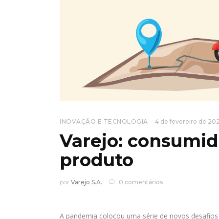
INOVAÇÃO E TECNOLOGIA
4 de fevereiro de 20
Varejo: consumid
produto
por
Varejo S.A.
0 comentários
A pandemia colocou uma série de novos desafios a