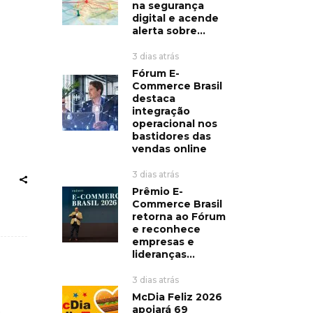
na segurança
digital e acende
alerta sobre...
3 dias atrás
Fórum E-
Commerce Brasil
destaca
integração
operacional nos
bastidores das
vendas online
3 dias atrás
Prêmio E-
Commerce Brasil
retorna ao Fórum
e reconhece
empresas e
lideranças...
3 dias atrás
McDia Feliz 2026
apoiará 69