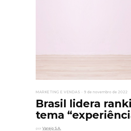
MARKETING E VENDAS
9 de novembro de 2022
Brasil lidera ran
tema “experiênci
por
Varejo S.A.