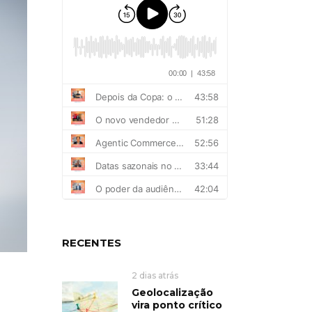
RECENTES
2 dias atrás
Geolocalização
vira ponto crítico