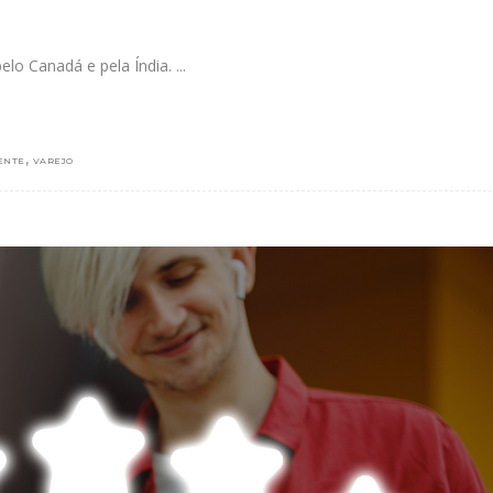
pelo Canadá e pela Índia.
,
ENTE
VAREJO