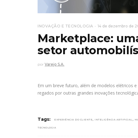
INOVAÇÃO E TECNOLOGIA
14 de dezembro de 
Marketplace: uma
setor automobilís
por
Varejo S.A.
Em um breve futuro, além de modelos elétricos e
regados por outras grandes inovações tecnológic
,
,
Tags:
EXPERIÊNCIA DO CLIENTE
INTELIGÊNCIA ARTIFICIAL
M
TECNOLOGIA