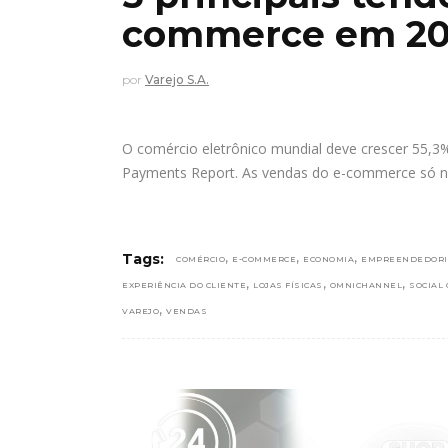
commerce em 20
por
Varejo S.A.
O comércio eletrônico mundial deve crescer 55,3%
Payments Report. As vendas do e-commerce só n
,
,
,
Tags:
COMÉRCIO
E-COMMERCE
ECONOMIA
EMPREENDEDOR
,
,
,
EXPERIÊNCIA DO CLIENTE
LOJAS FÍSICAS
OMNICHANNEL
SOCIAL
,
VAREJO
VENDAS