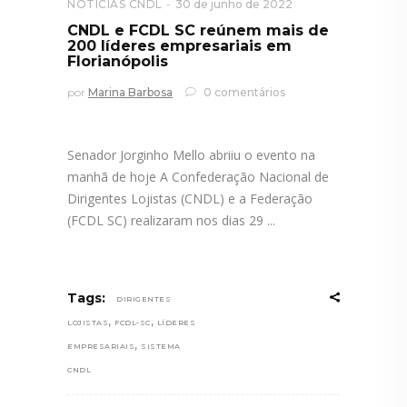
NOTÍCIAS CNDL
30 de junho de 2022
CNDL e FCDL SC reúnem mais de
200 líderes empresariais em
Florianópolis
por
Marina Barbosa
0 comentários
Senador Jorginho Mello abriiu o evento na
manhã de hoje A Confederação Nacional de
Dirigentes Lojistas (CNDL) e a Federação
(FCDL SC) realizaram nos dias 29
Tags:
DIRIGENTES
,
,
LOJISTAS
FCDL-SC
LÍDERES
,
EMPRESARIAIS
SISTEMA
CNDL