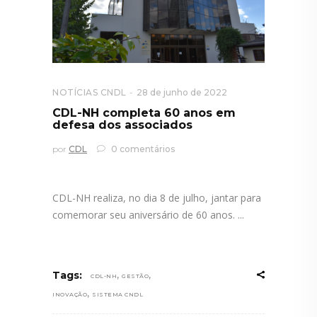
NOTÍCIAS CNDL
28 de junho de 2022
CDL-NH completa 60 anos em
defesa dos associados
por
CDL
0 comentários
CDL-NH realiza, no dia 8 de julho, jantar para
comemorar seu aniversário de 60 anos.
,
,
Tags:
CDL-NH
GESTÃO
,
INOVAÇÃO
SISTEMA CNDL