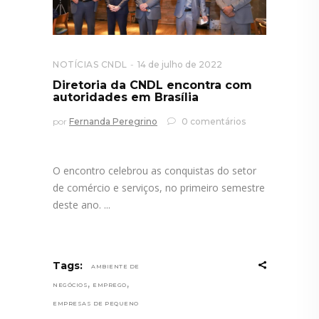
NOTÍCIAS CNDL
14 de julho de 2022
Diretoria da CNDL encontra com
autoridades em Brasília
por
Fernanda Peregrino
0 comentários
O encontro celebrou as conquistas do setor
de comércio e serviços, no primeiro semestre
deste ano.
Tags:
AMBIENTE DE
,
,
NEGÓCIOS
EMPREGO
EMPRESAS DE PEQUENO