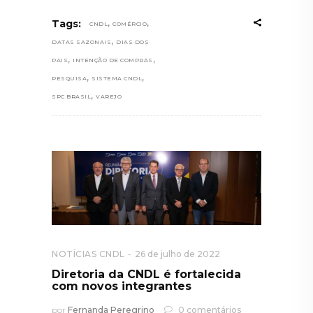
,
,
Tags:
CNDL
COMÉRCIO
,
DATAS SAZONAIS
DIAS DOS
,
,
PAIS
INTENÇÃO DE COMPRAS
,
,
PESQUISA
SISTEMA CNDL
,
SPC BRASIL
VAREJO
NOTÍCIAS CNDL
26 de julho de 2022
Diretoria da CNDL é fortalecida
com novos integrantes
por
Fernanda Peregrino
0 comentários