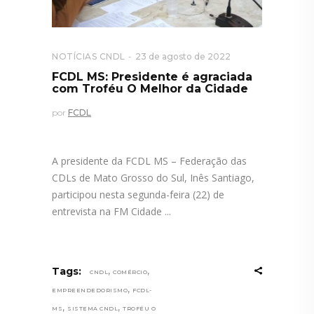
NOTÍCIAS CNDL
23 de agosto de 2022
FCDL MS: Presidente é agraciada
com Troféu O Melhor da Cidade
por
FCDL
A presidente da FCDL MS – Federação das
CDLs de Mato Grosso do Sul, Inês Santiago,
participou nesta segunda-feira (22) de
entrevista na FM Cidade
,
,
Tags:
CNDL
COMÉRCIO
,
EMPREENDEDORISMO
FCDL-
,
,
MS
SISTEMA CNDL
TROFÉU O