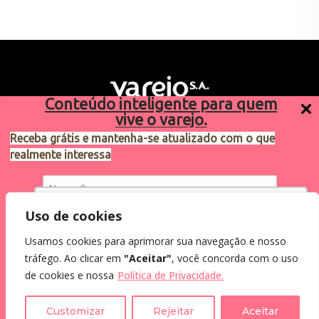
Conteúdo inteligente para quem
vive o varejo.
Receba grátis e mantenha-se atualizado com o que
realmente interessa
Sugestões de pauta
varejosa@cndl.org.br
Utilizamos cookies para oferecer melhor
Uso de cookies
experiência, melhorar o desempenho, analisar
Usamos cookies para aprimorar sua navegação e nosso
como você interage em nosso site e
Eu concordo em receber comunicações.
tráfego. Ao clicar em
"Aceitar"
, você concorda com o uso
personalizar conteúdo.
2024®. Todos os direitos reservados.
Ao informar meus dados, eu concordo com a
de cookies e nossa
Política de Privacidade.
Política de Privacidade
.
Recusar Cookies
Aceitar Cookies
Customizar
Rejeitar
Aceitar
Assine a Newsletter