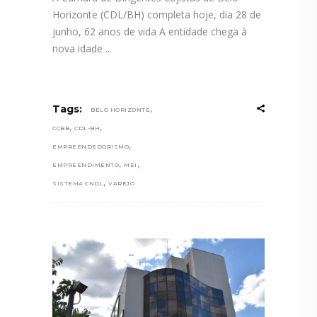
Horizonte (CDL/BH) completa hoje, dia 28 de
junho, 62 anos de vida A entidade chega à
nova idade
,
Tags:
BELO HORIZONTE
,
,
CCBB
CDL-BH
,
EMPREENDEDORISMO
,
,
EMPREENDIMENTO
MEI
,
SISTEMA CNDL
VAREJO