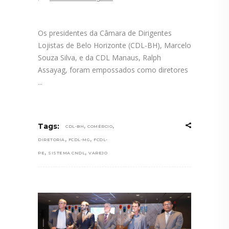
Os presidentes da Câmara de Dirigentes
Lojistas de Belo Horizonte (CDL-BH), Marcelo
Souza Silva, e da CDL Manaus, Ralph
Assayag, foram empossados como diretores
,
,
Tags:
CDL-BH
COMÉRCIO
,
,
DIRETORIA
FCDL-MG
FCDL-
,
,
PE
SISTEMA CNDL
VAREJO