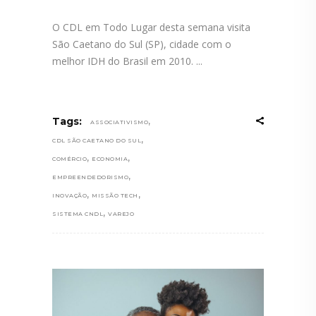
O CDL em Todo Lugar desta semana visita
São Caetano do Sul (SP), cidade com o
melhor IDH do Brasil em 2010.
,
Tags:
ASSOCIATIVISMO
,
CDL SÃO CAETANO DO SUL
,
,
COMÉRCIO
ECONOMIA
,
EMPREENDEDORISMO
,
,
INOVAÇÃO
MISSÃO TECH
,
SISTEMA CNDL
VAREJO