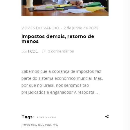
VOZES DO VAREJO
2 de junho de 2022
Impostos demais, retorno de
menos
por
FCDL
0 comentários
Sabemos que a cobrança de impostos faz
parte do sistema econômico mundial. Mas,
por que no Brasil, nos sentimos tão
prejudicados e enganados? A resposta
Tags:
DIA LIVRE DE
,
,
,
IMPOSTOS
DLI
FCDL-MG