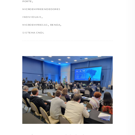
,
PORTE
MICROEMPREENDEDORES
,
INDIVIDUAIS
,
,
MICROEMPRESAS
RENDA
SISTEMA CNDL